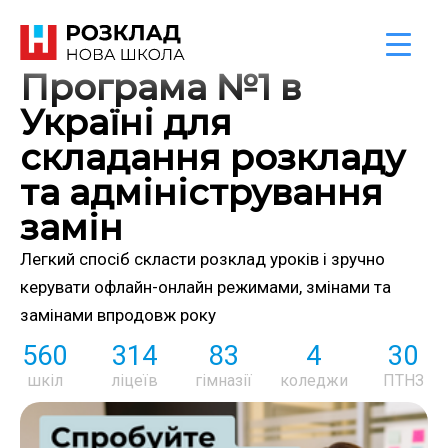
Програма №1 в
Україні для
складання розкладу
та адміністрування
замін
Легкий спосіб скласти розклад уроків і зручно
керувати офлайн-онлайн режимами, змінами та
замінами впродовж року
560
314
83
4
30
шкіл
ліцеїв
гімназії
коледжи
ПТНЗ